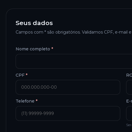
Seus dados
Campos com
*
são obrigatórios. Validamos CPF, e-mail 
Nome completo
*
CPF
*
R
Telefone
*
E-
Ser