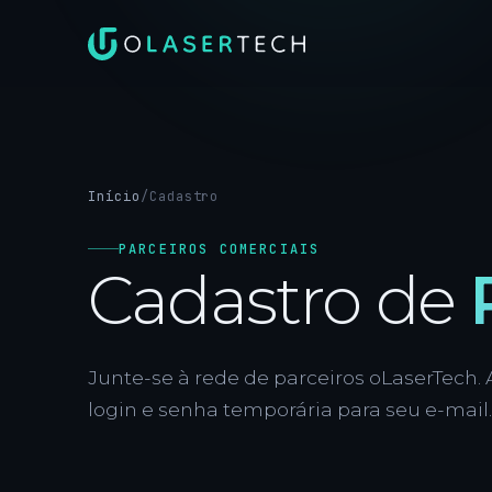
Início
/
Cadastro
PARCEIROS COMERCIAIS
Cadastro de
Junte-se à rede de parceiros oLaserTech.
login e senha temporária para seu e-mail.