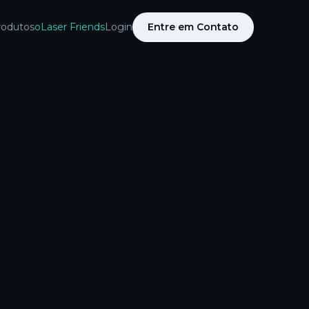
rodutos
oLaser Friends
Login
Entre em Contato