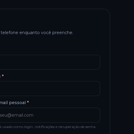
e telefone enquanto você preenche.
G
*
mail pessoal
*
á usado como login, notificações e recuperação de senha.