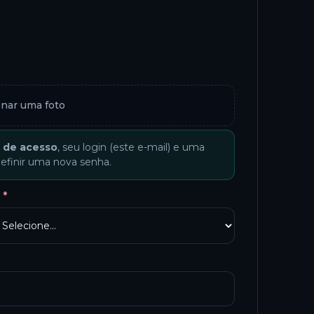
onar uma foto
k de acesso
, seu login (este e-mail) e uma
definir uma nova senha.
F
*