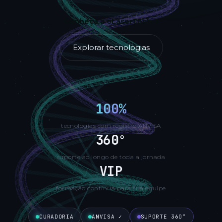
Conheça a oLaserTech
Explorar tecnologias
100
%
tecnologias com registro ANVISA
360
º
suporte ao longo de toda a jornada
VIP
formação contínua para sua equipe
CURADORIA
ANVISA ✓
SUPORTE 360º