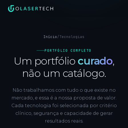
Início
/
Tecnologias
PORTFÓLIO COMPLETO
Um portfólio
curado
,
não um catálogo.
Não trabalhamos com tudo o que existe no
mercado, e essa é a nossa proposta de valor.
Cada tecnologia foi selecionada por critério
clínico, segurança e capacidade de gerar
resultados reais.