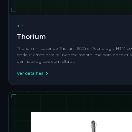
HTM
Thorium
Thorium — Laser de Thulium 1927nmTecnologia HTM 
onda 1927nm para rejuvenescimento, melhora de textur
dermatológicos com alta a…
Ver detalhes