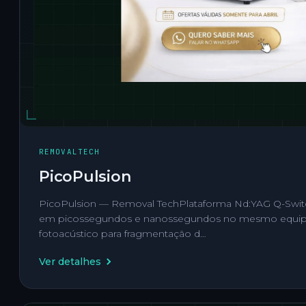
REMOVALTECH
PicoPulsion
PicoPulsion — Removal TechPlataforma Nd:YAG Q-Swi
em picossegundos e nanossegundos no mesmo equip
fotoacústico para fragmentação d…
Ver detalhes