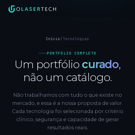
Início
/
Tecnologias
PORTFÓLIO COMPLETO
Um portfólio
curado
,
não um catálogo.
Não trabalhamos com tudo o que existe no
mercado, e essa é a nossa proposta de valor.
Cada tecnologia foi selecionada por critério
clínico, segurança e capacidade de gerar
resultados reais.